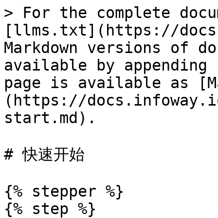
> For the complete docu
[llms.txt](https://docs
Markdown versions of do
available by appending 
page is available as [M
(https://docs.infoway.i
start.md).

# 快速开始

{% stepper %}

{% step %}
