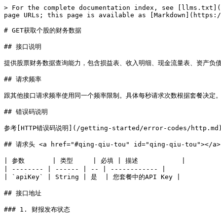
> For the complete documentation index, see [llms.txt](https://docs.infoway.io/llms.txt). Markdown versions of documentation pages are available by appending `.md` to page URLs; this page is available as [Markdown](https://docs.infoway.io/rest-api/basic-info/get-stock-financial-data.md).

# GET获取个股的财务数据

## 接口说明

提供股票财务数据查询能力，包含损益表、收入明细、现金流量表、资产负债表、估值统计指标、股息指标、派息记录、财报数据共 8 类财务数据。

## 请求频率

跟其他接口请求频率使用同一个频率限制。具体每秒请求次数根据套餐决定。可以参考[接口限制说明](/getting-started/api-limitation.md)

## 错误码说明

参考[HTTP错误码说明](/getting-started/error-codes/http.md)

## 请求头 <a href="#qing-qiu-tou" id="qing-qiu-tou"></a>

| 参数       | 类型     | 必填 | 描述           |
| -------- | ------ | -- | ------------ |
| `apiKey` | String | 是  | 您套餐中的API Key |

## 接口地址

### 1. 财报发布状态

#### 接口地址

基本路径：`/common/basic/financial/earning_status` 完整路径：`https://data.infoway.io/common/basic/financial/earning_status`

#### 请求参数

| 参数名    | 类型     | 必填 | 描述                                                                         | 示例值       |
| ------ | ------ | -- | -------------------------------------------------------------------------- | --------- |
| symbol | String | 是  | 标的代码                                                                       | AAPL.US   |
| type   | String | 是  | 标的类型：STOCK\_US / STOCK\_CN / STOCK\_HK / STOCK\_JP / STOCK\_IN / STOCK\_KS | STOCK\_US |

#### 请求示例

```
GET https://data.infoway.io/common/basic/financial/earning_status?symbol=AAPL.US&type=STOCK_US
```

#### 返回示例

```json
{
  "ret": 200,
  "msg": "success",
  "traceId": "403a9a4c-5409-408b-9c57-5e633c8652c4",
  "data": {
    "symbol": "AAPL.US",
    "latestReportedPeriod": "2026-Q2",
    "latestReportedTime": "2026-07-08T16:05:16",
    "latestEpsActual": 2.0100,
    "latestRevenueActual": 111184000000.00,
    "nextPeriod": "2026-Q3",
    "nextEpsEstimate": 1.8522,
    "nextRevenueEstimate": 106233517738.00
  }
}
```

#### 返回字段说明

| 字段名                  | 类型      | 描述                                                        |
| -------------------- | ------- | --------------------------------------------------------- |
| symbol               | string  | 标的代码（用户传入格式）                                              |
| latestReportedPeriod | string  | 最新已发布的报告期，如 `2026-Q1`；港股等半年报市场可能为 `2025-H2`；无已发布记录时为 null |
| latestReportedTime   | string  | 最新一期财报的发布检测时间（系统检测到发布并落库的时间，最多滞后一个同步周期，非交易所公告时间）          |
| latestEpsActual      | decimal | 最新已发布期的 EPS 实际值                                           |
| latestRevenueActual  | decimal | 最新已发布期的收入实际值                                              |
| nextPeriod           | string  | 下一期待发布的报告期，如 `2026-Q2`；无待发布记录时为 null                      |
| nextEpsEstimate      | decimal | 下一期的 EPS 市场预期值                                            |
| nextRevenueEstimate  | decimal | 下一期的收入市场预期值                                               |

#### 说明

* 报告期到期次粒度（如 `2026-Q3`），不提供具体发布日期。
* 判断"某标的财报是否已发布"：比较 `latestReportedPeriod` 是否为关注的报告期。
* 标的不存在或无任何财报数据时 `data` 为 null。

### 2. 损益表（利润表）

查询公司的收入、成本、利润等经营数据。

#### 接口地址

基本路径：`/common/basic/financial/income_statement` 完整路径：`https://data.infoway.io/common/basic/financial/income_statement`

#### 请求参数

| 参数名          | 类型     | 必填 | 描述                                  | 示例值       |
| ------------ | ------ | -- | ----------------------------------- | --------- 