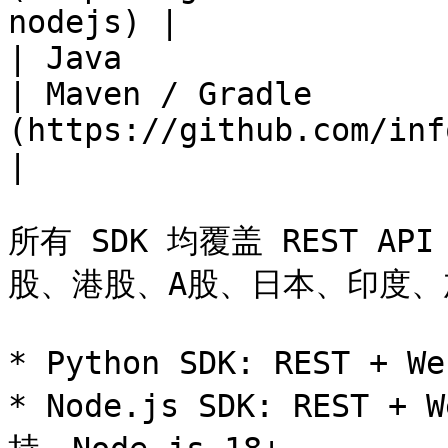
nodejs) |

| Java                 
| Maven / Gradle       
(https://github.com/info
|

所有 SDK 均覆盖 REST AP
股、港股、A股、日本、印度、
* Python SDK: REST + We
* Node.js SDK: REST +