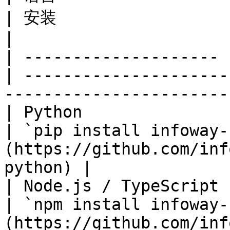
| 安装                        | 源码                            
|

| -------------------- 
| ---------------------
-----------------------
| Python               | `info
| `pip install infoway-
(https://github.com/inf
python) |

| Node.js / TypeScript | `info
| `npm install infoway-
(https://github.com/inf