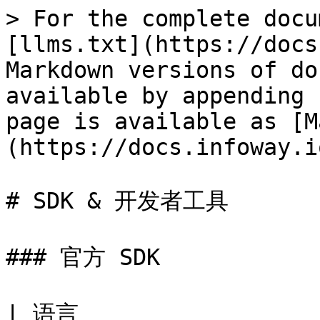
> For the complete docu
[llms.txt](https://docs
Markdown versions of do
available by appending 
page is available as [M
(https://docs.infoway.i
# SDK & 开发者工具

### 官方 SDK

| 语言                   | 包名           