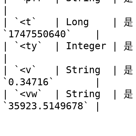
|

| `<t`   | Long    |
`1747550640`    |

| `<ty`  | Integer | 是  | 
|

| `<v`   | String  | 是
`0.34716`       |

| `<vw`  | String  | 是