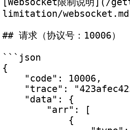
[Websocket限制说明](/gett
limitation/websocket.md)
## 请求（协议号：10006）

```json

{

    "code": 10006,

    "trace": "423afec425004bd8a5e02e1ba5f9b2b0",

    "data": {

        "arr": [

            {
