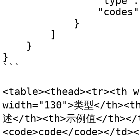
                "type": 1,

                "codes": "BTCUSDT"

            }

        ]

    }

}

```

<table><thead><tr><th 
width="130">类型</th><t
述</th><th>示例值</th></t
<code>code</code></td>