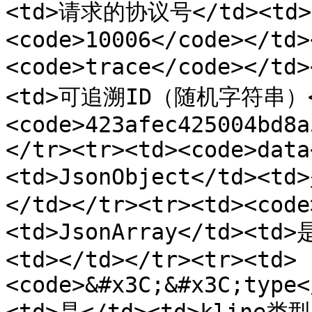
<td>请求的协议号</td><t
<code>10006</code></td>
<code>trace</code></td
<td>可追溯ID（随机字符串）</
<code>423afec425004bd8a
</tr><tr><td><code>data
<td>JsonObject</td><t
</td></tr><tr><td><code
<td>JsonArray</td><t
<td></td></tr><tr><td>
<code>&#x3C;&#x3C;type<