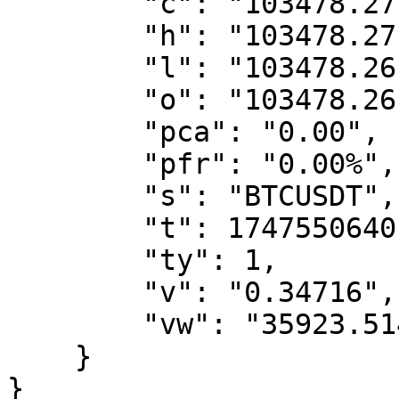
        "c": "103478.27",

        "h": "103478.27",

        "l": "103478.26",

        "o": "103478.26",

        "pca": "0.00",

        "pfr": "0.00%",

        "s": "BTCUSDT",

        "t": 1747550640,

        "ty": 1,

        "v": "0.34716",

        "vw": "35923.5149678"

    }

}
