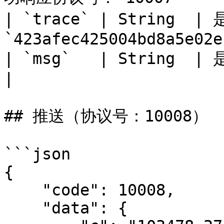
| `trace` | String  
`423afec425004bd8a5e02e
| `msg`   | String  | 是  | 响应        
|

## 推送（协议号：10008）

```json

{

    "code": 10008,

    "data": {
