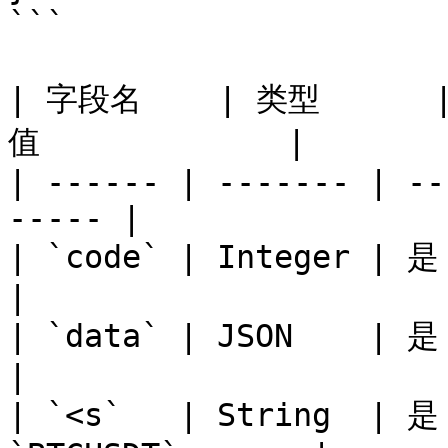
```

| 字段名    | 类型      
值             |

| ------ | ------- | --
----- |

| `code` | Integer | 是  | 
|

| `data` | JSON    | 是  | Klin
|

| `<s`   | String  | 